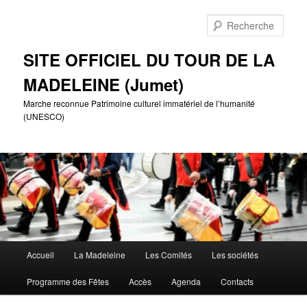
Aller
Aller
au
au
Rech
contenu
contenu
principal
secondaire
SITE OFFICIEL DU TOUR DE LA
MADELEINE (Jumet)
Marche reconnue Patrimoine culturel immatériel de l’humanité
(UNESCO)
Menu
Accueil
La Madeleine
Les Comités
Les sociétés
principal
Programme des Fêtes
Accès
Agenda
Contacts