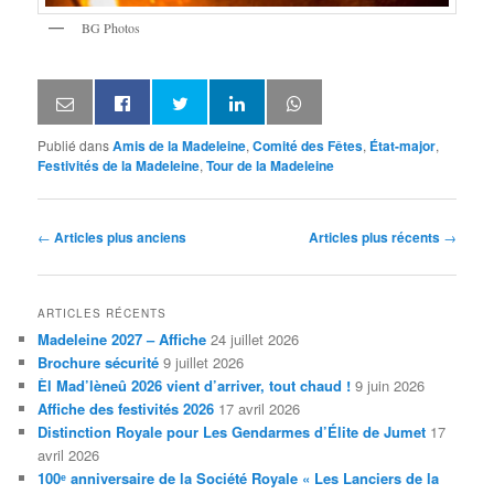
BG Photos
Publié dans
Amis de la Madeleine
,
Comité des Fêtes
,
État-major
,
Festivités de la Madeleine
,
Tour de la Madeleine
Navigation
←
Articles plus anciens
Articles plus récents
→
des
articles
ARTICLES RÉCENTS
Madeleine 2027 – Affiche
24 juillet 2026
Brochure sécurité
9 juillet 2026
Èl Mad’lèneû 2026 vient d’arriver, tout chaud !
9 juin 2026
Affiche des festivités 2026
17 avril 2026
Distinction Royale pour Les Gendarmes d’Élite de Jumet
17
avril 2026
100ᵉ anniversaire de la Société Royale « Les Lanciers de la