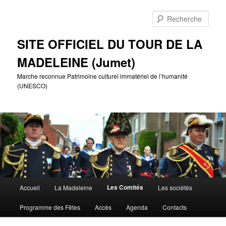
Aller
au
Rech
contenu
principal
SITE OFFICIEL DU TOUR DE LA
MADELEINE (Jumet)
Marche reconnue Patrimoine culturel immatériel de l’humanité
(UNESCO)
Menu
Les Comités
Accueil
La Madeleine
Les sociétés
principal
Programme des Fêtes
Accès
Agenda
Contacts