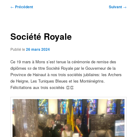
Navigation
←
Précédent
Suivant
→
des
articles
Société Royale
Publié le
26 mars 2024
Ce 19 mars à Mons s’est tenue la cérémonie de remise des
diplômes 📜 de titre Société Royale par le Gouverneur de la
Province de Hainaut à nos trois sociétés jubilaires: les Archers
de Heigne, Les Tuniques Bleues et les Monténégrins.
Félicitations aux trois sociétés 👏👏