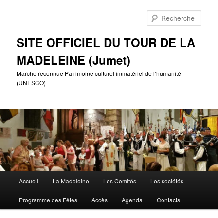
Aller
au
Rech
contenu
principal
SITE OFFICIEL DU TOUR DE LA
MADELEINE (Jumet)
Marche reconnue Patrimoine culturel immatériel de l’humanité
(UNESCO)
Menu
Accueil
La Madeleine
Les Comités
Les sociétés
principal
Programme des Fêtes
Accès
Agenda
Contacts