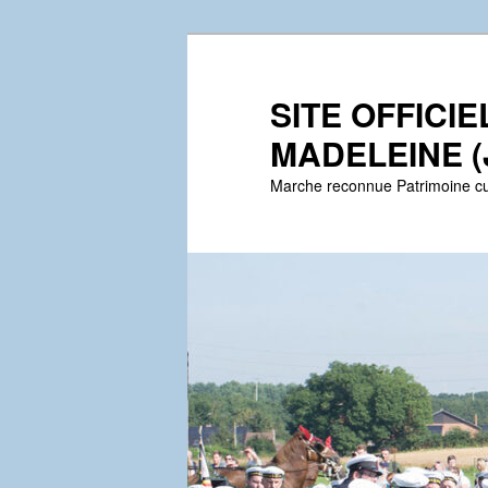
Aller
au
contenu
SITE OFFICI
principal
MADELEINE (
Marche reconnue Patrimoine cu