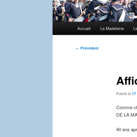
Menu
Accueil
La Madeleine
L
principal
Navigation
←
Précédent
des
articles
Affi
Publié le
17 
Comme cha
DE LA MA
40 ans apr