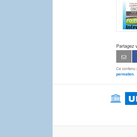
Partagez 
Ce contenu 
permalien
.