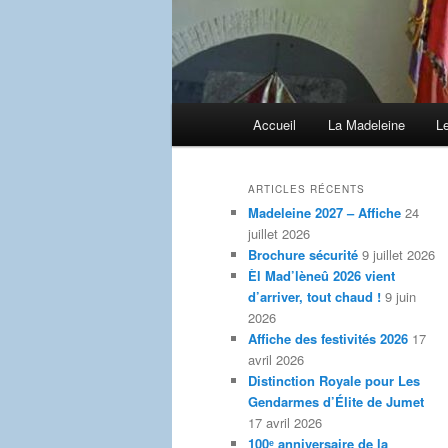
Menu
Accueil
La Madeleine
L
principal
ARTICLES RÉCENTS
Madeleine 2027 – Affiche
24
juillet 2026
Brochure sécurité
9 juillet 2026
Èl Mad’lèneû 2026 vient
d’arriver, tout chaud !
9 juin
2026
Affiche des festivités 2026
17
avril 2026
Distinction Royale pour Les
Gendarmes d’Élite de Jumet
17 avril 2026
100ᵉ anniversaire de la