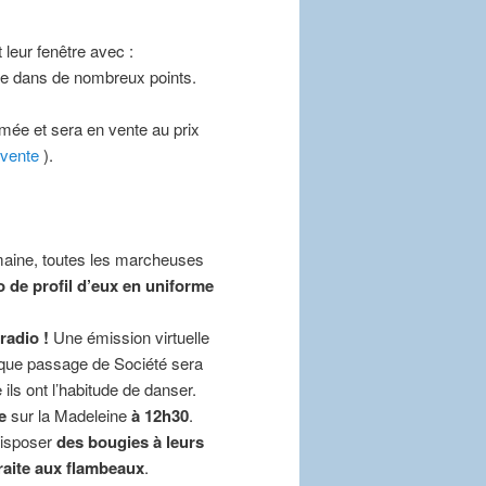
 leur fenêtre avec :
uée dans de nombreux points.
mée et sera en vente au prix
 vente
).
maine, toutes les marcheuses
 de profil d’eux en uniforme
radio !
Une émission virtuelle
aque passage de Société sera
ils ont l’habitude de danser.
e
sur la Madeleine
à 12h30
.
disposer
des bougies à leurs
traite aux flambeaux
.