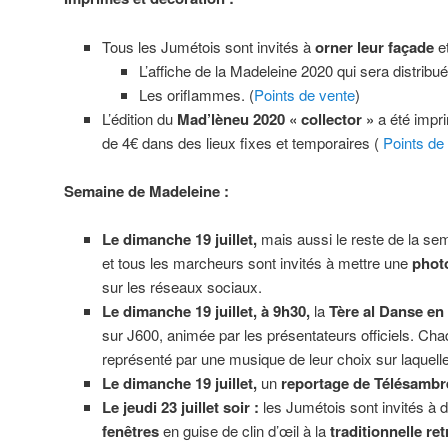
Tous les Jumétois sont invités à
orner leur façade
et
L’affiche de la Madeleine 2020 qui sera distrib
Les oriflammes. (
Points de vente
)
L’édition du
Mad’lèneu 2020 « collector »
a été impri
de 4€ dans des lieux fixes et temporaires (
Points de
Semaine de Madeleine :
Le dimanche 19 juillet,
mais aussi le reste de la se
et tous les marcheurs sont invités à mettre une
photo
sur les réseaux sociaux.
Le dimanche 19 juillet, à 9h30,
la
Tère al Danse en 
sur J600, animée par les présentateurs officiels. Ch
représenté par une musique de leur choix sur laquelle 
Le dimanche 19 juillet,
un
reportage de Télésambr
Le jeudi 23 juillet soir :
les Jumétois sont invités à 
fenêtres
en guise de clin d’œil à la
traditionnelle re