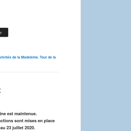
r
tivités de la Madeleine
,
Tour de la
t
eine est maintenue.
 actions sont mises en place
 23 juillet 2020.