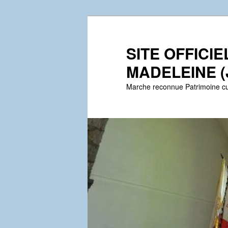
Aller
Aller
au
au
contenu
contenu
SITE OFFICI
principal
secondaire
MADELEINE (
Marche reconnue Patrimoine cu