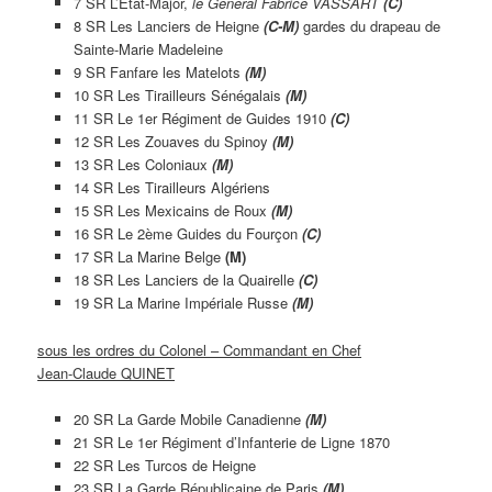
7 SR L’Etat-Major,
le Général Fabrice VASSART
(C)
8 SR Les Lanciers de Heigne
(C-M)
gardes du drapeau de
Sainte-Marie Madeleine
9 SR Fanfare les Matelots
(M)
10 SR Les Tirailleurs Sénégalais
(M)
11 SR Le 1er Régiment de Guides 1910
(C)
12 SR Les Zouaves du Spinoy
(M)
13 SR Les Coloniaux
(M)
14 SR Les Tirailleurs Algériens
15 SR Les Mexicains de Roux
(M)
16 SR Le 2ème Guides du Fourçon
(C)
17 SR La Marine Belge
(M)
18 SR Les Lanciers de la Quairelle
(C)
19 SR La Marine Impériale Russe
(M)
sous les ordres du Colonel – Commandant en Chef
Jean-Claude QUINET
20 SR La Garde Mobile Canadienne
(M)
21 SR Le 1er Régiment d’Infanterie de Ligne 1870
22 SR Les Turcos de Heigne
23 SR La Garde Républicaine de Paris
(M)