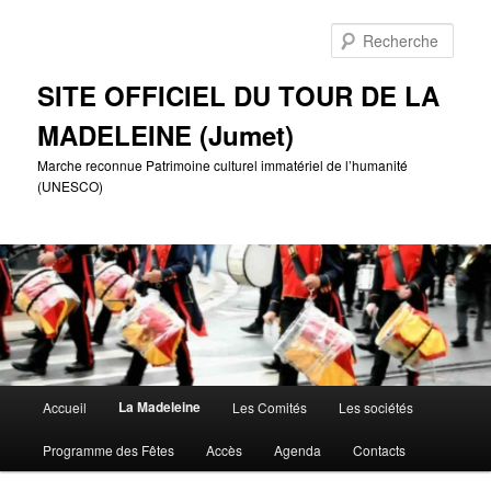
Aller
au
Rech
contenu
principal
SITE OFFICIEL DU TOUR DE LA
MADELEINE (Jumet)
Marche reconnue Patrimoine culturel immatériel de l’humanité
(UNESCO)
Menu
La Madeleine
Accueil
Les Comités
Les sociétés
principal
Programme des Fêtes
Accès
Agenda
Contacts