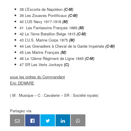
38 L’Escorte de Napoléon
(C-M)
39 Les Zouaves Pontificaux
(C-M)
40 L’US Navy 1917-1918
(M)
41 Les Fantassins Français 1889
(M)
42 Le 7ème Bataillon Belge 1815
(C-M)
43 L’U.S. Marine Corps 1875
(M)
44 Les Grenadiers à Cheval de la Garde Impériale
(C-M)
45 Les Marins Français
(M)
46 Le 12ème Régiment de Ligne 1845
(C-M)
47 SR Les Verts Jockeys
(C)
sous les ordres du Commandant
Eric DEWARE
( M : Musique – C : Cavalerie – SR : Société royale)
Partagez via