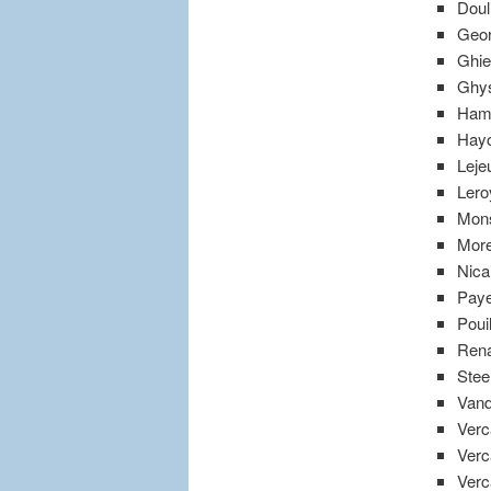
Doul
Geor
Ghie
Ghys
Hama
Hayo
Leje
Lero
Mons
More
Nica
Paye
Poui
Rena
Stee
Vand
Verc
Verc
Verc