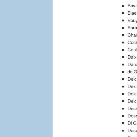
Baye
Blae
Bouy
Bura
Cham
Coch
Coul
Daix
Dand
de G
Delc
Delc
Delc
Delc
Desr
Desr
Di G
Dose