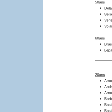
50ans
Dela
Sell
Verl
Vola
60ans
Bras
Lepa
20ans
Amon
Andr
Arno
Barb
Bast
Bast