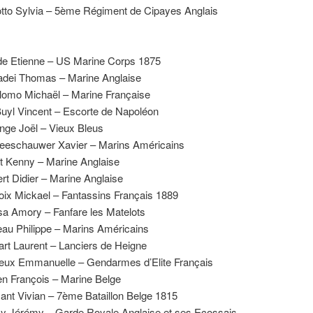
tto Sylvia – 5ème Régiment de Cipayes Anglais
e Etienne – US Marine Corps 1875
dei Thomas – Marine Anglaise
lomo Michaël – Marine Française
uyl Vincent – Escorte de Napoléon
nge Joël – Vieux Bleus
eeschauwer Xavier – Marins Américains
t Kenny – Marine Anglaise
rt Didier – Marine Anglaise
oix Mickael – Fantassins Français 1889
sa Amory – Fanfare les Matelots
au Philippe – Marins Américains
rt Laurent – Lanciers de Heigne
eux Emmanuelle – Gendarmes d’Elite Français
n François – Marine Belge
sant Vivian – 7ème Bataillon Belge 1815
 Jérémy – Garde Royale Anglaise et ses Ecossais