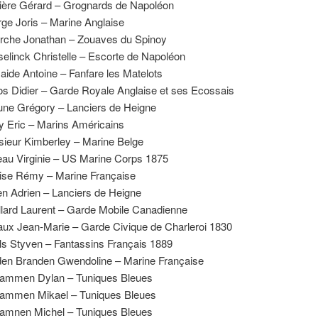
ière Gérard – Grognards de Napoléon
ge Joris – Marine Anglaise
rche Jonathan – Zouaves du Spinoy
elinck Christelle – Escorte de Napoléon
ide Antoine – Fanfare les Matelots
s Didier – Garde Royale Anglaise et ses Ecossais
une Grégory – Lanciers de Heigne
y Eric – Marins Américains
ieur Kimberley – Marine Belge
au Virginie – US Marine Corps 1875
ise Rémy – Marine Française
n Adrien – Lanciers de Heigne
llard Laurent – Garde Mobile Canadienne
ux Jean-Marie – Garde Civique de Charleroi 1830
ls Styven – Fantassins Français 1889
en Branden Gwendoline – Marine Française
ammen Dylan – Tuniques Bleues
ammen Mikael – Tuniques Bleues
amnen Michel – Tuniques Bleues