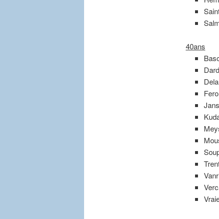
Sain
Salm
40ans
Basc
Dard
Dela
Fero
Jans
Kuda
Meys
Mous
Soup
Tren
Vanr
Verc
Vrai