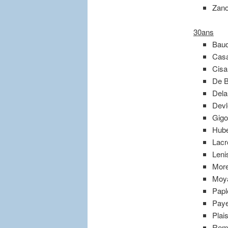
Zano
30ans
Baud
Casa
Cisa
De B
Dela
Devl
Gigo
Hube
Lacr
Leni
More
Moya
Papl
Paye
Plai
Remy