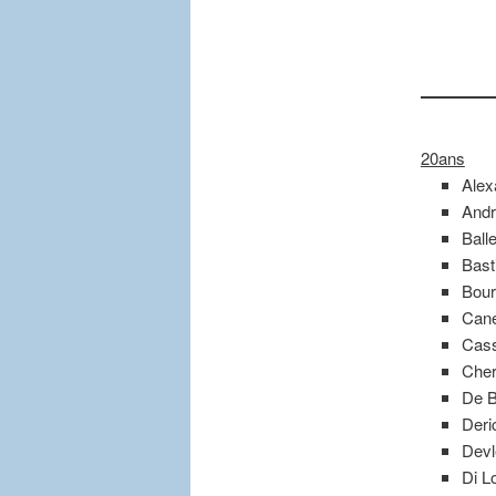
20ans
Alex
Andr
Ball
Bast
Bour
Cane
Cass
Cher
De B
Deri
Devl
Di L