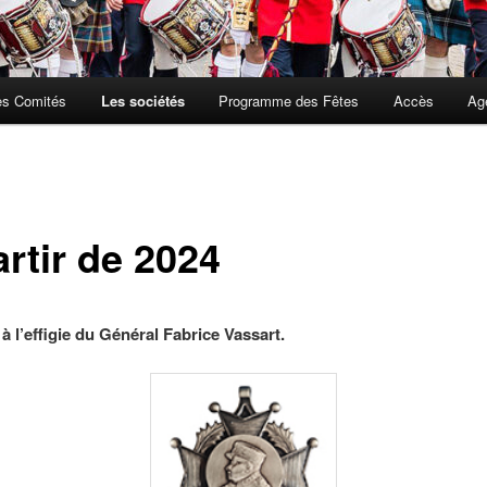
es Comités
Les sociétés
Programme des Fêtes
Accès
Ag
rtir de 2024
à l’effigie du Général Fabrice Vassart.