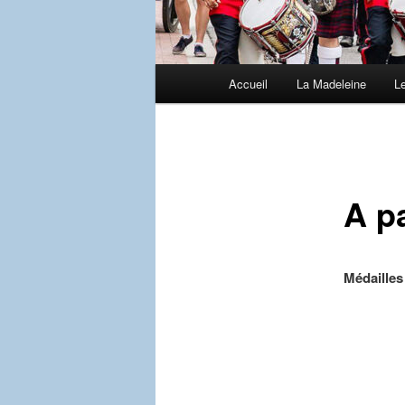
Menu
Accueil
La Madeleine
L
principal
A pa
Médailles 