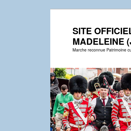
Aller
au
contenu
SITE OFFICI
principal
MADELEINE (
Marche reconnue Patrimoine cu