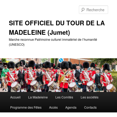
Aller
au
Rech
contenu
principal
SITE OFFICIEL DU TOUR DE LA
MADELEINE (Jumet)
Marche reconnue Patrimoine culturel immatériel de l’humanité
(UNESCO)
Menu
Accueil
La Madeleine
Les Comités
Les sociétés
principal
Programme des Fêtes
Accès
Agenda
Contacts