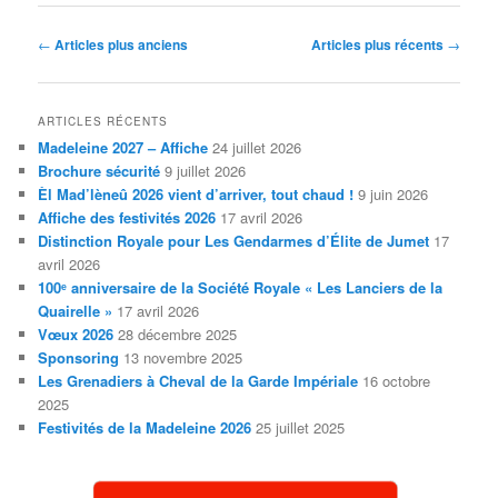
Navigation
←
Articles plus anciens
Articles plus récents
→
des
articles
ARTICLES RÉCENTS
Madeleine 2027 – Affiche
24 juillet 2026
Brochure sécurité
9 juillet 2026
Èl Mad’lèneû 2026 vient d’arriver, tout chaud !
9 juin 2026
Affiche des festivités 2026
17 avril 2026
Distinction Royale pour Les Gendarmes d’Élite de Jumet
17
avril 2026
100ᵉ anniversaire de la Société Royale « Les Lanciers de la
Quairelle »
17 avril 2026
Vœux 2026
28 décembre 2025
Sponsoring
13 novembre 2025
Les Grenadiers à Cheval de la Garde Impériale
16 octobre
2025
Festivités de la Madeleine 2026
25 juillet 2025