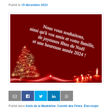
Publié le
19 décembre 2023
Publié dans
Amis de la Madeleine
,
Comité des Fêtes
,
État-major