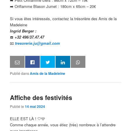
➡️ Petit Oriflamme clefs : 86cm x 72cm – 15€
➡️ Oriflamme Blason Jumet : 180cm x 65cm – 20€
Si vous êtes intéressés, contactez la trésorière des Amis de la
Madeleine
Ingrid Berger :
☎️
+32 496/37.47.47
📧
tresorerie.ju@gmail.com
Publié dans
Amis de la Madeleine
Affiche des festivités
Publié le
14 mai 2024
ELLE EST LÀ ! 🤍🩵
Comme chaque année, vous étiez (très) nombreux à l’attendre
avec impatience…