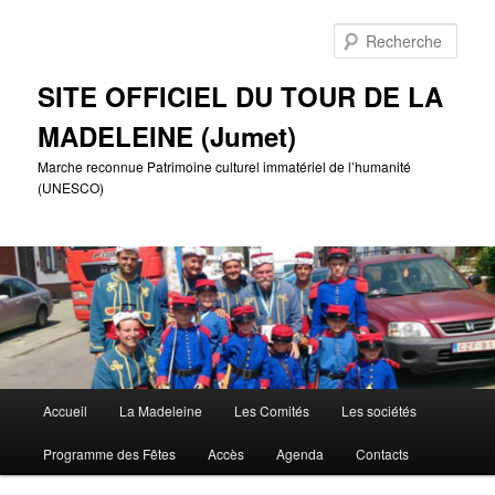
Aller
Aller
au
au
Rech
contenu
contenu
principal
secondaire
SITE OFFICIEL DU TOUR DE LA
MADELEINE (Jumet)
Marche reconnue Patrimoine culturel immatériel de l’humanité
(UNESCO)
Menu
Accueil
La Madeleine
Les Comités
Les sociétés
principal
Programme des Fêtes
Accès
Agenda
Contacts