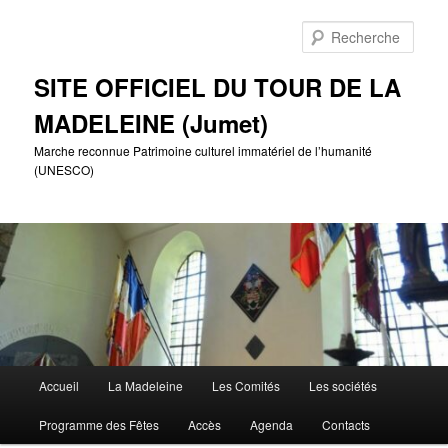
Aller
au
Rech
contenu
principal
SITE OFFICIEL DU TOUR DE LA
MADELEINE (Jumet)
Marche reconnue Patrimoine culturel immatériel de l’humanité
(UNESCO)
Menu
Accueil
La Madeleine
Les Comités
Les sociétés
principal
Programme des Fêtes
Accès
Agenda
Contacts